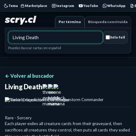
Tema
Marketplace
Instagram
YouTube
WhatsApp
Por término
Búsqueda construida
Sólo foil
Puedes buscar cartas en español
← Volver al buscador
Living Death
Tarkir: Dragonstorm Commander
Rare - Sorcery
Each player exiles all creature cards from their graveyard, then
sacrifices all creatures they control, then puts all cards they exiled