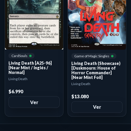
CardSouls
Game of Magic Singles
Living Death [A25-96]
Living Death (Showcase)
[Near Mint / Inglés /
[Duskmourn: House of
Normal]
Horror Commander]
[Near Mint Foil]
Living Death
Living Death
$6.990
$13.080
Ver
Ver