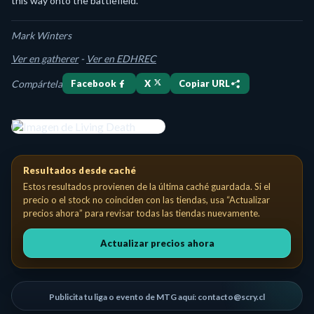
this way onto the battlefield.
Mark Winters
Ver en gatherer
-
Ver en EDHREC
Compártela
Facebook
X
Copiar URL
Living Death Sorcery Costo de maná: {3}{B}{B} Each player exiles a
Resultados desde caché
Estos resultados provienen de la última caché guardada. Si el
precio o el stock no coinciden con las tiendas, usa “Actualizar
precios ahora” para revisar todas las tiendas nuevamente.
Actualizar precios ahora
Publicita tu liga o evento de MTG aquí: contacto@scry.cl