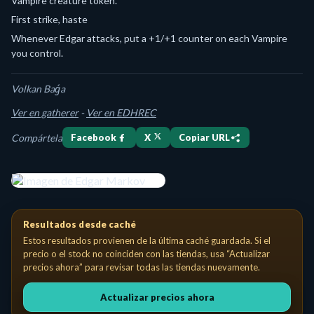
Vampire creature token.
First strike, haste
Whenever Edgar attacks, put a +1/+1 counter on each Vampire
you control.
Volkan Baǵa
Ver en gatherer
-
Ver en EDHREC
Compártela
Facebook
X
Copiar URL
Edgar Markov Legendary Creature — Vampire Knight Costo de maná
Resultados desde caché
Estos resultados provienen de la última caché guardada. Si el
precio o el stock no coinciden con las tiendas, usa “Actualizar
precios ahora” para revisar todas las tiendas nuevamente.
Actualizar precios ahora