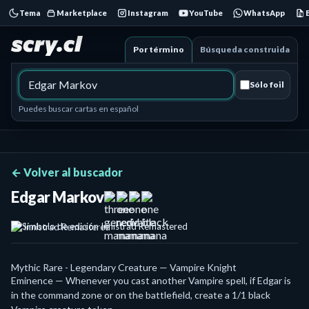
Tema
Marketplace
Instagram
YouTube
WhatsApp
Por término
Búsqueda construida
Sólo foil
Puedes buscar cartas en español
← Volver al buscador
Edgar Markov
Innistrad Remastered
Mythic Rare - Legendary Creature — Vampire Knight
Eminence — Whenever you cast another Vampire spell, if Edgar is
in the command zone or on the battlefield, create a 1/1 black