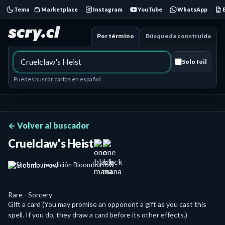
Tema
Marketplace
Instagram
YouTube
WhatsApp
Por término
Búsqueda construida
Sólo foil
Puedes buscar cartas en español
← Volver al buscador
Cruelclaw's Heist
Bloomburrow
Rare - Sorcery
Gift a card (You may promise an opponent a gift as you cast this
spell. If you do, they draw a card before its other effects.)