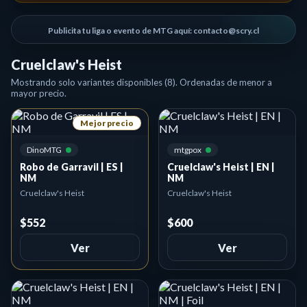
Publicita tu liga o evento de MTG aquí: contacto@scry.cl
Cruelclaw's Heist
Mostrando solo variantes disponibles (8). Ordenadas de menor a
mayor precio.
Mejor precio
DinoMTG
mtgpox
Robo de Garravil | ES |
Cruelclaw's Heist | EN |
NM
NM
Cruelclaw's Heist
Cruelclaw's Heist
$552
$600
Ver
Ver