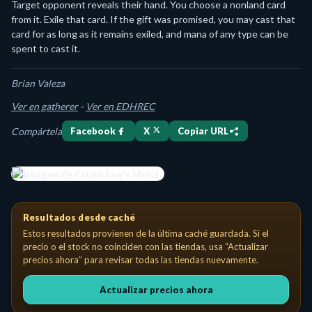
Target opponent reveals their hand. You choose a nonland card
from it. Exile that card. If the gift was promised, you may cast that
card for as long as it remains exiled, and mana of any type can be
spent to cast it.
Brian Valeza
Ver en gatherer
-
Ver en EDHREC
Compártela
Facebook
X
Copiar URL
Cruelclaw's Heist Sorcery Costo de maná: {B}{B} Gift a card (You 
Resultados desde caché
Estos resultados provienen de la última caché guardada. Si el
precio o el stock no coinciden con las tiendas, usa “Actualizar
precios ahora” para revisar todas las tiendas nuevamente.
Actualizar precios ahora